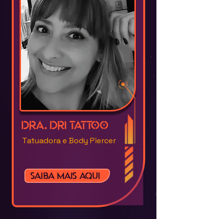
Dra. Dri Tattoo
Tatuadora e Body Piercer
Saiba mais aqui