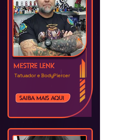
Mestre Lenk
Tatuador e BodyPiercer
Saiba mais aqui