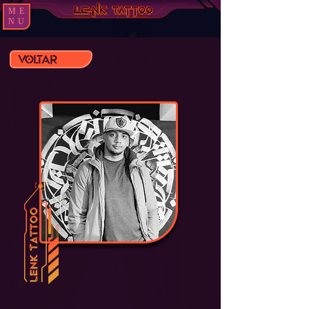
ME
NU
Voltar