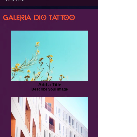
Galeria
Dio Tattoo
Add a Title
Describe your image