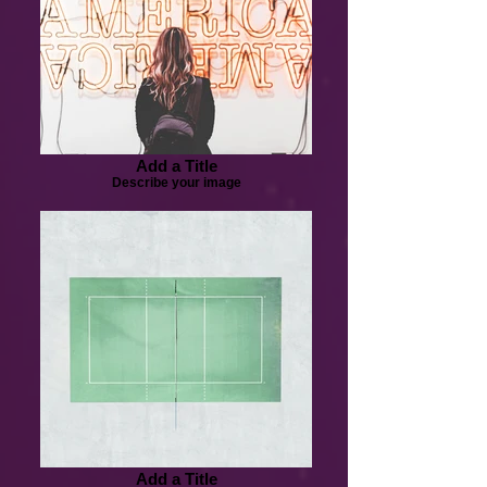
Add a Title
Describe your image
Add a Title