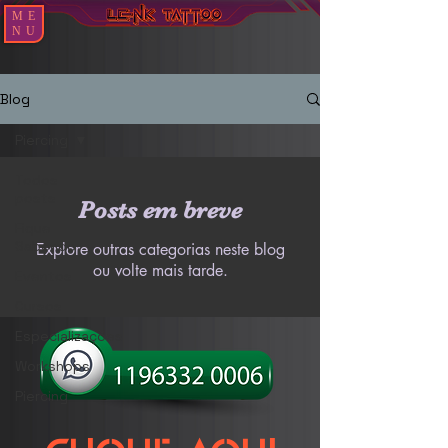
ME
NU
Blog
Piercing
Todos
posts
Posts em breve
Fique
Sabendo
Explore outras categorias neste blog
ou volte mais tarde.
Eventos
Cursos
Especializações
Workshops
Piercing